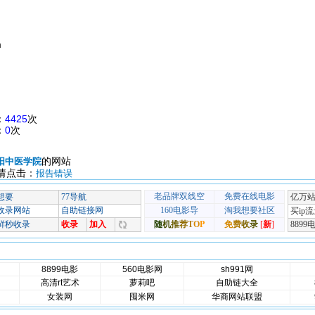
m
：
4425
次
：
0
次
的网站
阳中医学院
请点击：
报告错误
8899电影
560电影网
sh991网
高清rt艺术
萝莉吧
自助链大全
女装网
囤米网
华商网站联盟