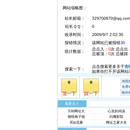
网站缩略图：
站长邮箱：
329700870@qq.co
站长ＱＱ：
0
收录时间：
2009/9/7 2:02:35
报错情况：
该网站已被报错
30
总点入：
0
次 总点出
统计数据：
总被顶：
0
次 总被踩
点击搜索更多关于
贵
搜索一下：
如果你打不开该网站
最新点入
536网址大
心灵的鸡汤
领悟格子链
闪播影院
买ip流量
网址之家大全