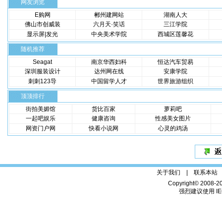
网友浏览
E购网
郴州建网站
湖南人大
佛山市创威装
六月天·笑话
三江学院
显示屏|发光
中央美术学院
西城区莲馨花
随机推荐
Seagat
南京华西妇科
恒达汽车贸易
深圳服装设计
达州网在线
安康学院
刺刺123导
中国留学人才
世界旅游组织
顶顶排行
街拍美媚馆
货比百家
萝莉吧
一起吧娱乐
健康咨询
性感美女图片
网资门户网
快看小说网
心灵的鸡汤
关于我们 |
联系本站
Copyright© 2008-2
强烈建议使用 IE6