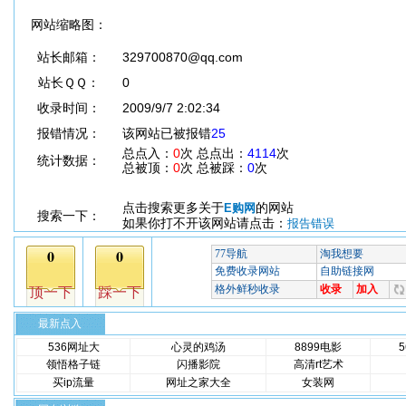
网站缩略图：
站长邮箱：
329700870@qq.com
站长ＱＱ：
0
收录时间：
2009/9/7 2:02:34
报错情况：
该网站已被报错
25
总点入：
0
次 总点出：
4114
次
统计数据：
总被顶：
0
次 总被踩：
0
次
点击搜索更多关于
的网站
E购网
搜索一下：
如果你打不开该网站请点击：
报告错误
最新点入
536网址大
心灵的鸡汤
8899电影
领悟格子链
闪播影院
高清rt艺术
买ip流量
网址之家大全
女装网