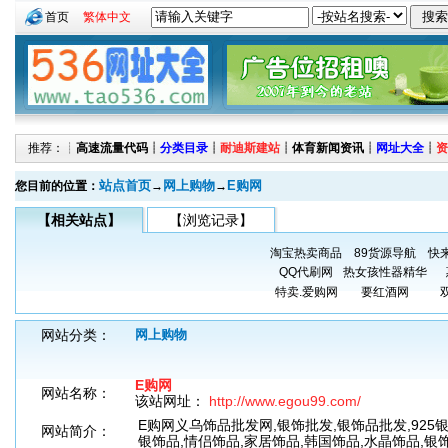
首页
繁体中文
推荐：┊
高速流量代码
┊
分类目录
┊
耐迪斯建站
┊
体育新闻资讯
┊
网址大全
┊
资
站点首页
网上购物
E购网
您目前的位置：
→
→
【相关站点】
【浏览记录】
淘宝热卖商品
89货源导航
快
QQ代刷网
热女孩性器精华
特卖.爱购网
要红酒网
网站分类：
网上购物
E购网
网站名称：
该站网址：
http://www.egou99.com/
E购网义乌饰品批发网,银饰批发,银饰品批发,925
网站简介：
银饰品,情侣饰品,家居饰品,韩国饰品,水晶饰品,银