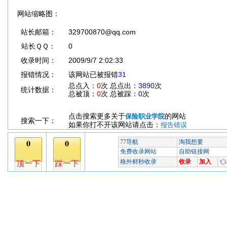
网站缩略图：
站长邮箱：
329700870@qq.com
站长ＱＱ：
0
收录时间：
2009/9/7 2:02:33
报错情况：
该网站已被报错
31
总点入：
0
次 总点出：
3890
次
统计数据：
总被顶：
0
次 总被踩：
0
次
点击搜索更多关于
的网站
保险职业学院
搜索一下：
如果你打不开该网站请点击：
报告错误