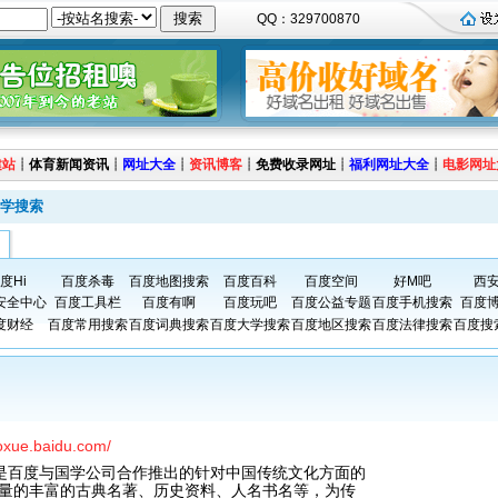
QQ：329700870
建站
┊
体育新闻资讯
┊
网址大全
┊
资讯博客
┊
免费收录网址
┊
福利网址大全
┊
电影网址
学搜索
度Hi
百度杀毒
百度地图搜索
百度百科
百度空间
好M吧
西
安全中心
百度工具栏
百度有啊
百度玩吧
百度公益专题
百度手机搜索
百度
度财经
百度常用搜索
百度词典搜索
百度大学搜索
百度地区搜索
百度法律搜索
百度搜
uoxue.baidu.com/
u.com 是百度与国学公司合作推出的针对中国传统文化方面的
量的丰富的古典名著、历史资料、人名书名等，为传