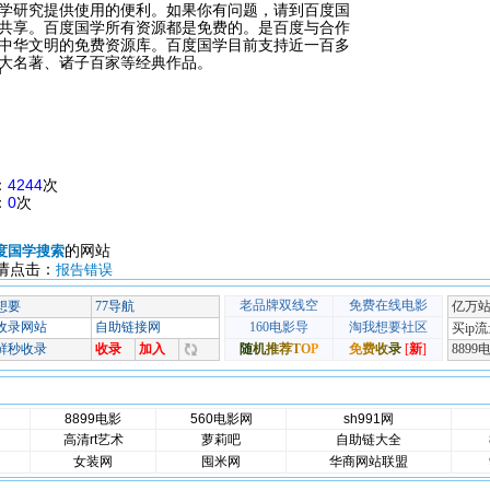
学研究提供使用的便利。如果你有问题，请到百度国
共享。百度国学所有资源都是免费的。是百度与合作
中华文明的免费资源库。百度国学目前支持近一百多
大名著、诸子百家等经典作品。
m
：
4244
次
：
0
次
的网站
度国学搜索
请点击：
报告错误
8899电影
560电影网
sh991网
高清rt艺术
萝莉吧
自助链大全
女装网
囤米网
华商网站联盟