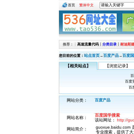
首页
繁体中文
推荐：┊
高速流量代码
┊
分类目录
┊
耐迪斯
站点首页
百度产品
百度国
您目前的位置：
→
→
【相关站点】
【浏览记录】
百
百度
百
网站分类：
百度产品
百度国学搜索
网站名称：
该站网址：
http://g
guoxue.baid
网站简介：
专业搜索，提供了大