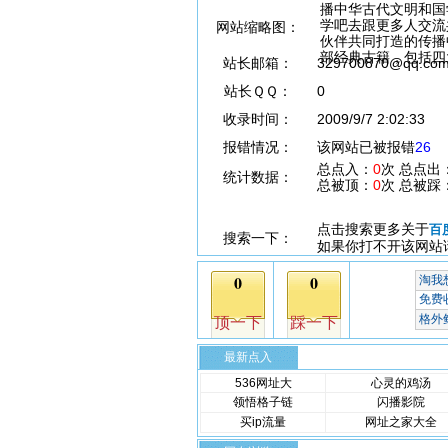
播中华古代文明和国
学吧去跟更多人交流
网站缩略图：
伙伴共同打造的传播
部经典古籍，包括四
站长邮箱：
329700870@qq.co
站长ＱＱ：
0
收录时间：
2009/9/7 2:02:33
报错情况：
该网站已被报错
26
总点入：
0
次 总点出
统计数据：
总被顶：
0
次 总被踩
点击搜索更多关于
百
搜索一下：
如果你打不开该网站
最新点入
536网址大
心灵的鸡汤
领悟格子链
闪播影院
买ip流量
网址之家大全