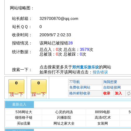
网站缩略图：
站长邮箱：
329700870@qq.com
站长ＱＱ：
0
收录时间：
2009/9/7 2:02:33
报错情况：
该网站已被报错
28
总点入：
0
次 总点出：
3579
次
统计数据：
总被顶：
0
次 总被踩：
0
次
点击搜索更多关于
的网站
郑州童乐游乐设
搜索一下：
如果你打不开该网站请点击：
报告错误
最新点入
536网址大
心灵的鸡汤
8899电影
领悟格子链
闪播影院
高清rt艺术
买ip流量
网址之家大全
女装网