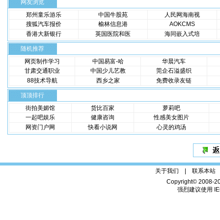
网友浏览
郑州童乐游乐
中国牛股苑
人民网海南视
搜狐汽车报价
榆林信息港
AOKCMS
香港大新银行
英国医院和医
海同嵌入式培
随机推荐
网页制作学习
中国易富-哈
华晨汽车
甘肃交通职业
中国少儿艺教
莞企石溢盛织
88技术导航
西乡之家
免费收录友链
顶顶排行
街拍美媚馆
货比百家
萝莉吧
一起吧娱乐
健康咨询
性感美女图片
网资门户网
快看小说网
心灵的鸡汤
关于我们 |
联系本站
Copyright© 2008-2
强烈建议使用 IE6