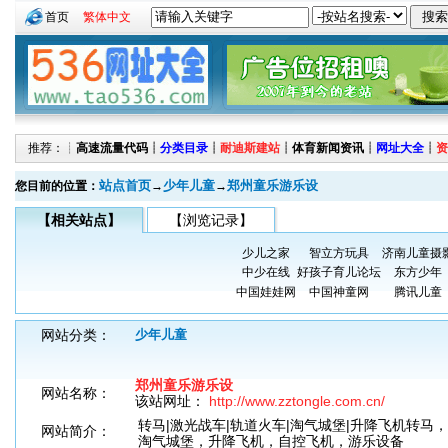
首页
繁体中文
推荐：┊
高速流量代码
┊
分类目录
┊
耐迪斯建站
┊
体育新闻资讯
┊
网址大全
┊
资
站点首页
少年儿童
郑州童乐游乐设
您目前的位置：
→
→
【相关站点】
【浏览记录】
少儿之家
智立方玩具
济南儿童摄
中少在线
好孩子育儿论坛
东方少年
中国娃娃网
中国神童网
腾讯儿童
网站分类：
少年儿童
郑州童乐游乐设
网站名称：
该站网址：
http://www.zztongle.com.cn/
转马|激光战车|轨道火车|淘气城堡|升降飞机转马
网站简介：
淘气城堡，升降飞机，自控飞机，游乐设备