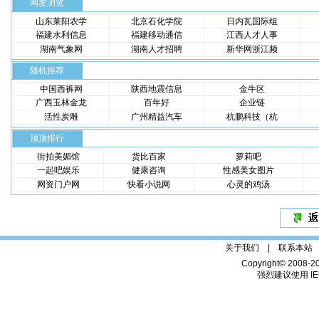
网友浏览
山东莱阳农学
北京石化学院
日内瓦国际组
福建水利信息
福建移动通信
江西人才人事
湖南气象网
湖南人才招聘
新华网浙江频
随机推荐
中国西裤网
陕西地震信息
金牛区
广西玉林金龙
百年好
企业链
活性炭雕
广州精益汽车
杭鹏科技（杭
顶顶排行
街拍美媚馆
货比百家
萝莉吧
一起吧娱乐
健康咨询
性感美女图片
网资门户网
快看小说网
心灵的鸡汤
关于我们 |
联系本站
Copyright© 2008-2
强烈建议使用 IE6