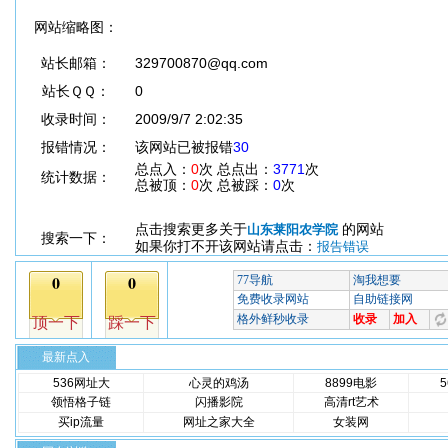
网站缩略图：
站长邮箱：
329700870@qq.com
站长ＱＱ：
0
收录时间：
2009/9/7 2:02:35
报错情况：
该网站已被报错
30
总点入：
0
次 总点出：
3771
次
统计数据：
总被顶：
0
次 总被踩：
0
次
点击搜索更多关于
的网站
山东莱阳农学院
搜索一下：
如果你打不开该网站请点击：
报告错误
最新点入
536网址大
心灵的鸡汤
8899电影
领悟格子链
闪播影院
高清rt艺术
买ip流量
网址之家大全
女装网