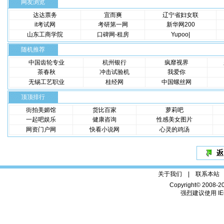
网友浏览
达达票务
宜而爽
辽宁省妇女联
it考试网
考研第一网
新华网200
山东工商学院
口碑网-租房
Yupoo|
随机推荐
中国齿轮专业
杭州银行
疯靡视界
茶春秋
冲击试验机
我爱你
无锡工艺职业
桂经网
中国螺丝网
顶顶排行
街拍美媚馆
货比百家
萝莉吧
一起吧娱乐
健康咨询
性感美女图片
网资门户网
快看小说网
心灵的鸡汤
关于我们 |
联系本站
Copyright© 2008-2
强烈建议使用 IE6