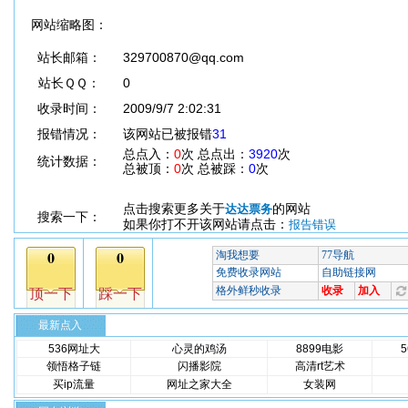
网站缩略图：
站长邮箱：
329700870@qq.com
站长ＱＱ：
0
收录时间：
2009/9/7 2:02:31
报错情况：
该网站已被报错
31
总点入：
0
次 总点出：
3920
次
统计数据：
总被顶：
0
次 总被踩：
0
次
点击搜索更多关于
的网站
达达票务
搜索一下：
如果你打不开该网站请点击：
报告错误
最新点入
536网址大
心灵的鸡汤
8899电影
领悟格子链
闪播影院
高清rt艺术
买ip流量
网址之家大全
女装网