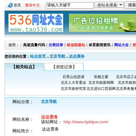
首页
繁体中文
推荐：┊
高速流量代码
┊
分类目录
┊
耐迪斯建站
┊
体育新闻资讯
┊
网址大全
┊
资
站点首页
北京导航
达达票务
您目前的位置：
→
→
【相关站点】
【浏览记录】
石景山信息港
首都之窗
北京市总工
北京人大常委会
北京市政新闻网
北京市政协
北京市政研究室
北京进出口贸易网
北京商务服
网站分类：
北京导航
达达票务
网站名称：
该站网址：
http://www.bjddpw.com/
达达票务
网站简介：