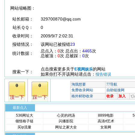
网站缩略图：
站长邮箱：
329700870@qq.com
站长ＱＱ：
0
收录时间：
2009/9/7 2:02:31
报错情况：
该网站已被报错
23
总点入：
0
次 总点出：
4465
次
统计数据：
总被顶：
0
次 总被踩：
0
次
点击搜索更多关于
的网站
E视网娱乐
搜索一下：
如果你打不开该网站请点击：
报告错误
最新点入
536网址大
心灵的鸡汤
8899电影
领悟格子链
闪播影院
高清rt艺术
买ip流量
网址之家大全
女装网