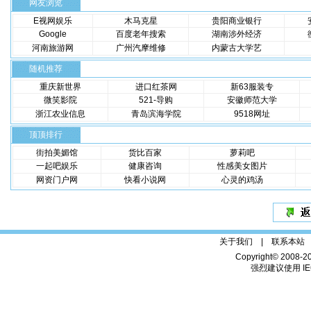
网友浏览
E视网娱乐
木马克星
贵阳商业银行
Google
百度老年搜索
湖南涉外经济
河南旅游网
广州汽摩维修
内蒙古大学艺
随机推荐
重庆新世界
进口红茶网
新63服装专
微笑影院
521-导购
安徽师范大学
浙江农业信息
青岛滨海学院
9518网址
顶顶排行
街拍美媚馆
货比百家
萝莉吧
一起吧娱乐
健康咨询
性感美女图片
网资门户网
快看小说网
心灵的鸡汤
关于我们 |
联系本站
Copyright© 2008-2
强烈建议使用 IE6