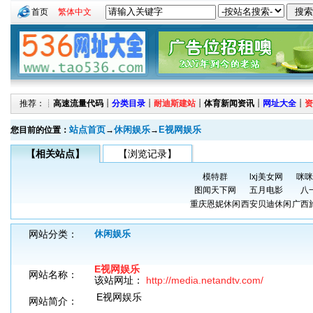
首页
繁体中文
推荐：┊
高速流量代码
┊
分类目录
┊
耐迪斯建站
┊
体育新闻资讯
┊
网址大全
┊
资
站点首页
休闲娱乐
E视网娱乐
您目前的位置：
→
→
【相关站点】
【浏览记录】
模特群
lxj美女网
咪咪
图闻天下网
五月电影
八
重庆恩妮休闲
西安贝迪休闲
广西
网站分类：
休闲娱乐
E视网娱乐
网站名称：
该站网址：
http://media.netandtv.com/
E视网娱乐
网站简介：