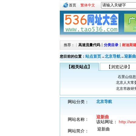
首页
繁体中文
推荐：┊
高速流量代码
┊
分类目录
┊
耐迪斯
站点首页
北京导航
迎新曲
您目前的位置：
→
→
【相关站点】
【浏览记录】
石景山信息
北京人大常
北京市政研
网站分类：
北京导航
迎新曲
网站名称：
该站网址：
http://w
迎新曲
网站简介：