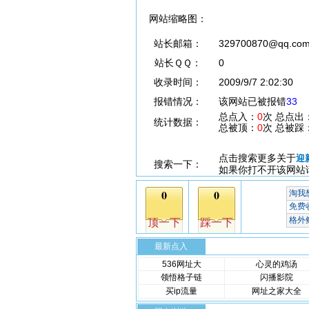
网站缩略图：
站长邮箱：
329700870@qq.co
站长ＱＱ：
0
收录时间：
2009/9/7 2:02:30
报错情况：
该网站已被报错
33
总点入：
0
次 总点出
统计数据：
总被顶：
0
次 总被踩
点击搜索更多关于
迎
搜索一下：
如果你打不开该网站
最新点入
536网址大
心灵的鸡汤
领悟格子链
闪播影院
买ip流量
网址之家大全