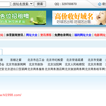
QQ：329700870
建站
┊
体育新闻资讯
┊
网址大全
┊
资讯博客
┊
免费收录网址
┊
福利网址大全
┊
电影网址
港
首都之窗
北京市总工会
北京市纪检委
北京管道疏通
北京市党建
委会
北京市政新闻网
北京市政协
北京法院网
北京人民检察院
北京共青团
究室
北京进出口贸易网
北京商务服务
北京商务酒店网
北京旅游商务网
北京商务租车网
ww.hl1998.com/