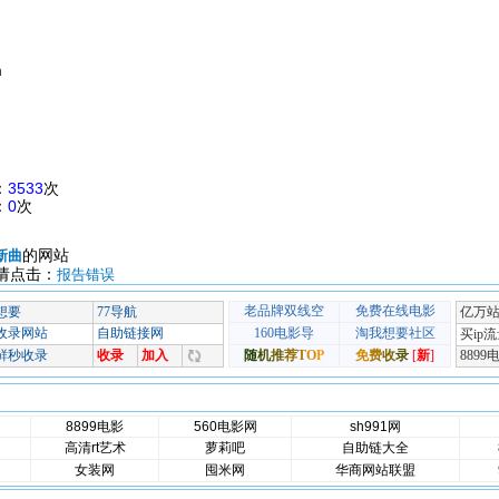
m
：
3533
次
：
0
次
的网站
新曲
请点击：
报告错误
8899电影
560电影网
sh991网
高清rt艺术
萝莉吧
自助链大全
女装网
囤米网
华商网站联盟