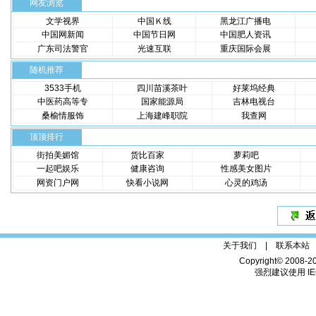
网友浏览
文学视界
中国Ｋ线
黑龙江广播电
中国网新闻
中国节日网
中国肥人资讯
广东司法警官
光速互联
重庆国际会展
随机推荐
3533手机
四川苗溪茶叶
好莱坞经典
中医药高等专
国家能源局
吉林电视台
桑榆情服饰
上海建峰职院
我查网
顶顶排行
街拍美媚馆
货比百家
萝莉吧
一起吧娱乐
健康咨询
性感美女图片
网资门户网
快看小说网
心灵的鸡汤
关于我们 |
联系本站
Copyright© 2008-2
强烈建议使用 IE6