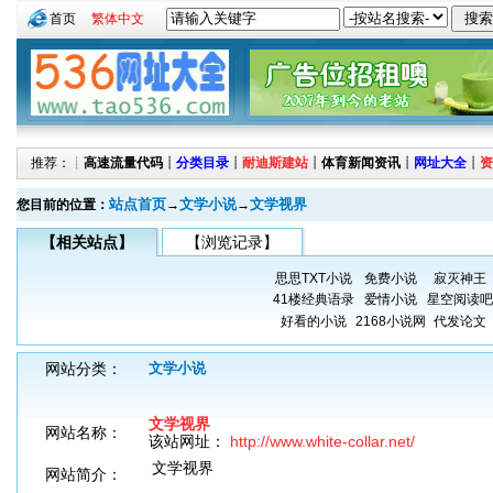
首页
繁体中文
推荐：┊
高速流量代码
┊
分类目录
┊
耐迪斯建站
┊
体育新闻资讯
┊
网址大全
┊
资
站点首页
文学小说
文学视界
您目前的位置：
→
→
【相关站点】
【浏览记录】
思思TXT小说
免费小说
寂灭神王
41楼经典语录
爱情小说
星空阅读吧
好看的小说
2168小说网
代发论文
网站分类：
文学小说
文学视界
网站名称：
该站网址：
http://www.white-collar.net/
文学视界
网站简介：