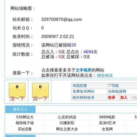
网站缩略图：
站长邮箱：
329700870@qq.com
站长ＱＱ：
0
收录时间：
2009/9/7 2:02:21
报错情况：
该网站已被报错
20
总点入：
0
次 总点出：
4694
次
统计数据：
总被顶：
0
次 总被踩：
0
次
点击搜索更多关于
的网站
文学视界
搜索一下：
如果你打不开该网站请点击：
报告错误
最新点入
536网址大
心灵的鸡汤
8899电影
领悟格子链
闪播影院
高清rt艺术
买ip流量
网址之家大全
女装网