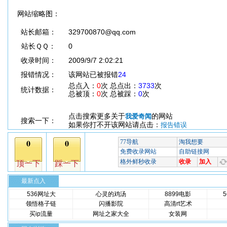
网站缩略图：
站长邮箱：
329700870@qq.com
站长ＱＱ：
0
收录时间：
2009/9/7 2:02:21
报错情况：
该网站已被报错
24
总点入：
0
次 总点出：
3733
次
统计数据：
总被顶：
0
次 总被踩：
0
次
点击搜索更多关于
的网站
我爱奇闻
搜索一下：
如果你打不开该网站请点击：
报告错误
最新点入
536网址大
心灵的鸡汤
8899电影
领悟格子链
闪播影院
高清rt艺术
买ip流量
网址之家大全
女装网