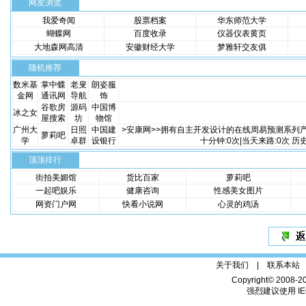
网友浏览
我爱奇闻
股票档案
华东师范大学
蝴蝶网
百度收录
仪器仪表黄页
大地森网高清
安徽财经大学
梦雅轩交友俱
随机推荐
数米基
掌中蝶
老叟
朗姿服
金网
通讯网
导航
饰
谷歌房
源码
中国博
冰之女
屋搜索
坊
物馆
广州大
日照
中国建
>安康网>>拥有自主开发设计的在线周易预测系列产品
萝莉吧
学
卓群
设银行
十分钟:0次|当天来路:0次 历史来
顶顶排行
街拍美媚馆
货比百家
萝莉吧
一起吧娱乐
健康咨询
性感美女图片
网资门户网
快看小说网
心灵的鸡汤
关于我们 |
联系本站
Copyright© 2008-2
强烈建议使用 IE6