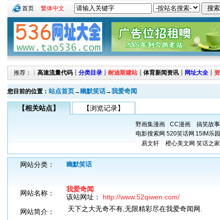
首页
繁体中文
推荐：┊
高速流量代码
┊
分类目录
┊
耐迪斯建站
┊
体育新闻资讯
┊
网址大全
┊
资
站点首页
幽默笑话
我爱奇闻
您目前的位置：
→
→
【相关站点】
【浏览记录】
野画集漫画
CC漫画
搞笑故事
电影搜索网
520笑话网
15IM乐
易文轩
橙心美文网
笑话之家
网站分类：
幽默笑话
我爱奇闻
网站名称：
该站网址：
http://www.52qiwen.com/
天下之大无奇不有,无限精彩尽在我爱奇闻网.
网站简介：