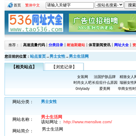
首页
繁体中文
推荐：┊
高速流量代码
┊
分类目录
┊
耐迪斯建站
┊
体育新闻资讯
┊
网址大全
┊
资
站点首页
男士女性
男士生活网
您目前的位置：
→
→
【相关站点】
【浏览记录】
女装网
法国护肤品牌
精致女人
时尚女人吧
长痘痘什么原因
瑞丽女性
0nlylady
爱美网
华商女性时
网站分类：
男士女性
男士生活网
网站名称：
该站网址：
http://www.menslive.com/
男士生活网
网站简介：