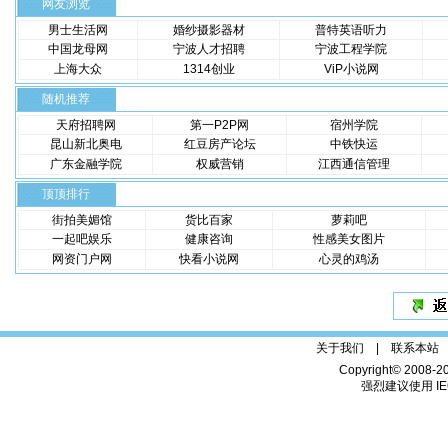
网友浏览
男士生活网
婚纱摄影器材
普特英语听力
中国龙母网
宁波人才招聘
宁波工程学院
上海大众
1314创业
ViP小说网
随机推荐
天府招聘网
第一P2P网
宿州学院
昆山新北奥电
红豆房产论坛
中铁快运
广东金融学院
权威营销
江西通信管理
顶顶排行
街拍美媚馆
货比百家
萝莉吧
一起吧娱乐
健康咨询
性感美女图片
网资门户网
快看小说网
心灵的鸡汤
关于我们 |
联系本站
Copyright© 2008-2
强烈建议使用 IE6