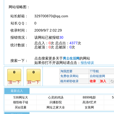
网站缩略图：
站长邮箱：
329700870@qq.com
站长ＱＱ：
0
收录时间：
2009/9/7 2:02:29
报错情况：
该网站已被报错
30
总点入：
0
次 总点出：
4377
次
统计数据：
总被顶：
0
次 总被踩：
0
次
点击搜索更多关于
的网站
男士生活网
搜索一下：
如果你打不开该网站请点击：
报告错误
最新点入
536网址大
心灵的鸡汤
8899电影
领悟格子链
闪播影院
高清rt艺术
买ip流量
网址之家大全
女装网