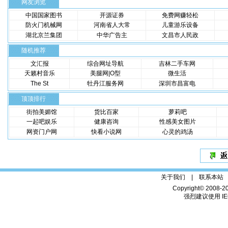
网友浏览
中国国家图书
开源证券
免费网赚轻松
防火门机械网
河南省人大常
儿童游乐设备
湖北京兰集团
中华广告主
文昌市人民政
随机推荐
文汇报
综合网址导航
吉林二手车网
天籁村音乐
美腿网|O型
微生活
The St
牡丹江服务网
深圳市昌富电
顶顶排行
街拍美媚馆
货比百家
萝莉吧
一起吧娱乐
健康咨询
性感美女图片
网资门户网
快看小说网
心灵的鸡汤
关于我们 |
联系本站
Copyright© 2008-2
强烈建议使用 IE6