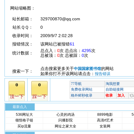
网站缩略图：
站长邮箱：
329700870@qq.com
站长ＱＱ：
0
收录时间：
2009/9/7 2:02:28
报错情况：
该网站已被报错
61
总点入：
0
次 总点出：
4295
次
统计数据：
总被顶：
0
次 总被踩：
0
次
点击搜索更多关于
的网站
中国国家图书馆
搜索一下：
如果你打不开该网站请点击：
报告错误
最新点入
536网址大
心灵的鸡汤
8899电影
领悟格子链
闪播影院
高清rt艺术
买ip流量
网址之家大全
女装网