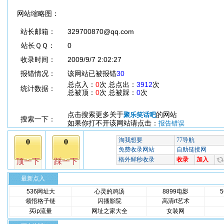
网站缩略图：
站长邮箱：
329700870@qq.com
站长ＱＱ：
0
收录时间：
2009/9/7 2:02:27
报错情况：
该网站已被报错
30
总点入：
0
次 总点出：
3912
次
统计数据：
总被顶：
0
次 总被踩：
0
次
点击搜索更多关于
的网站
聚乐笑话吧
搜索一下：
如果你打不开该网站请点击：
报告错误
最新点入
536网址大
心灵的鸡汤
8899电影
领悟格子链
闪播影院
高清rt艺术
买ip流量
网址之家大全
女装网