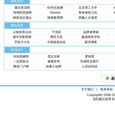
网友浏览
聚乐笑话吧
66空压机网
北京理工大学
淘淘吧货源网
Sharew
青海省电力信
陕西省交通运
陕西教育网
西藏人文地理
随机推荐
云南体育运动
干洗机
品牌者商城
易学堂教育网
网页天堂
极速商务空间
手机卡大全
中国旅游信息
新浪博客
顶顶排行
街拍美媚馆
货比百家
萝莉吧
一起吧娱乐
健康咨询
性感美女图片
网资门户网
快看小说网
心灵的鸡汤
关于我们 |
联系本站
Copyright© 2008-2
强烈建议使用 IE6