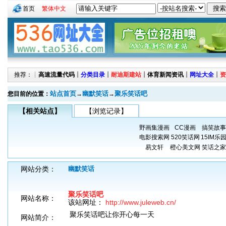
首页
繁体中文
推荐：┊
高速流量代码
┊
分类目录
┊
耐迪斯建站
┊
体育新闻资讯
┊
网址大全
┊
资
站点首页
幽默笑话
聚乐笑话吧
您目前的位置：
→
→
【相关站点】
【浏览记录】
野画集漫画
CC漫画
搞笑故事
电影搜索网
520笑话网
15IM乐
易文轩
橙心美文网
笑话之家
网站分类：
幽默笑话
聚乐笑话吧
网站名称：
该站网址：
http://www.juleweb.cn/
聚乐笑话吧让你开心每一天
网站简介：