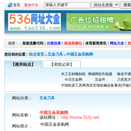
首页
繁体中文
推荐：┊
高速流量代码
┊
分类目录
┊
耐迪斯建站
┊
体育新闻资讯
┊
网址大全
┊
资
站点首页
五金刀具
中国五金采购网
您目前的位置：
→
→
【相关站点】
【浏览记录】
木工石材雕刻机
增城闽轮市政建
梅龙不锈
今日五金网
五金件
刀具英才
中国机床工具网
西安宏港机械设备
量具|平板
网站分类：
五金刀具
中国五金采购网
网站名称：
该站网址：
http://home.515j.net/
中国五金采购网
网站简介：