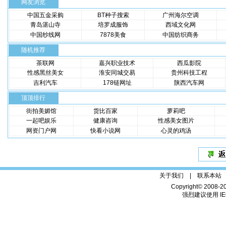
网友浏览
中国五金采购
BT种子搜索
广州海尔空调
青岛湛山寺
培罗成服饰
西域文化网
中国纱线网
7878美食
中国纺织商务
随机推荐
茶联网
嘉兴职业技术
西瓜影院
性感黑丝美女
淮安同城交易
贵州科技工程
吉利汽车
178链网址
陕西汽车网
顶顶排行
街拍美媚馆
货比百家
萝莉吧
一起吧娱乐
健康咨询
性感美女图片
网资门户网
快看小说网
心灵的鸡汤
关于我们 |
联系本站
Copyright© 2008-2
强烈建议使用 IE6