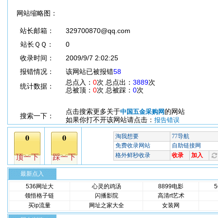
网站缩略图：
站长邮箱：
329700870@qq.com
站长ＱＱ：
0
收录时间：
2009/9/7 2:02:25
报错情况：
该网站已被报错
58
总点入：
0
次 总点出：
3889
次
统计数据：
总被顶：
0
次 总被踩：
0
次
点击搜索更多关于
的网站
中国五金采购网
搜索一下：
如果你打不开该网站请点击：
报告错误
最新点入
536网址大
心灵的鸡汤
8899电影
领悟格子链
闪播影院
高清rt艺术
买ip流量
网址之家大全
女装网