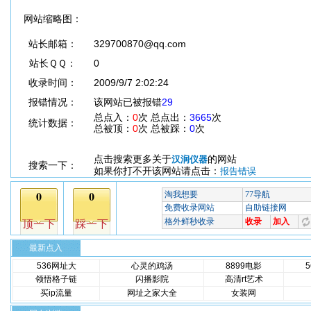
网站缩略图：
站长邮箱：
329700870@qq.com
站长ＱＱ：
0
收录时间：
2009/9/7 2:02:24
报错情况：
该网站已被报错
29
总点入：
0
次 总点出：
3665
次
统计数据：
总被顶：
0
次 总被踩：
0
次
点击搜索更多关于
的网站
汉润仪器
搜索一下：
如果你打不开该网站请点击：
报告错误
最新点入
536网址大
心灵的鸡汤
8899电影
领悟格子链
闪播影院
高清rt艺术
买ip流量
网址之家大全
女装网