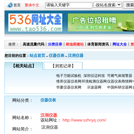
首页
繁体中文
推荐：┊
高速流量代码
┊
分类目录
┊
耐迪斯建站
┊
体育新闻资讯
┊
网址大全
┊
资
站点首页
仪器仪表
汉润仪器
您目前的位置：
→
→
【相关站点】
【浏览记录】
电子万能试验机
深圳仪迈科技
可燃气体报警器
维库仪器仪表网
环境检测仪器网
仪器仪表商情网
华夏仪器仪表网
示波器网
中国科研仪器网
网站分类：
仪器仪表
汉润仪器
网站名称：
该站网址：
http://www.szhryq.com/
汉润仪器
网站简介：