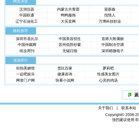
网友浏览
汉润仪器
内蒙古共青团
迎新曲
中国联通
鸭鸭服饰
找情人
辽宁石油化工
大买卖网
万博科技职业
随机推荐
深圳市圣比尔
中国美容招生
首师大附属丽
中国仲裁网
苏州佰胜纱窗
中国制冷空调
纸业周刊
无锡日报
深圳精微电子
顶顶排行
街拍美媚馆
货比百家
萝莉吧
一起吧娱乐
健康咨询
性感美女图片
网资门户网
快看小说网
心灵的鸡汤
关于我们 |
联系本站
Copyright© 2008-2
强烈建议使用 IE6