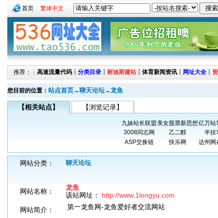
首页
繁体中文
推荐：┊
高速流量代码
┊
分类目录
┊
耐迪斯建站
┊
体育新闻资讯
┊
网址大全
┊
资
站点首页
聊天论坛
龙鱼
您目前的位置：
→
→
【相关站点】
【浏览记录】
九妹站长联盟
美女股票新思想
亿万站
3008同志网
乙二醇
半挂
ASP交换链
快乐网
达州网
网站分类：
聊天论坛
龙鱼
网站名称：
该站网址：
http://www.1longyu.com
第一龙鱼网-龙鱼爱好者交流网站
网站简介：