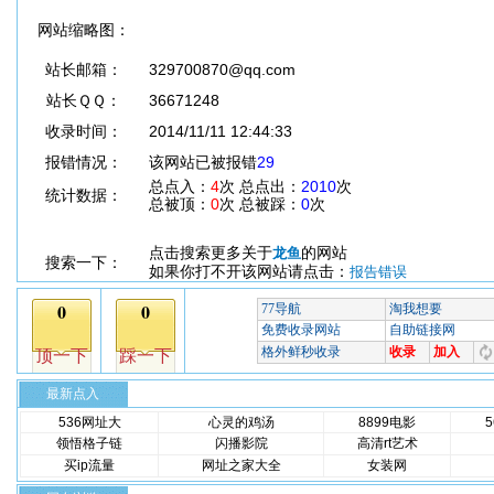
网站缩略图：
站长邮箱：
329700870@qq.com
站长ＱＱ：
36671248
收录时间：
2014/11/11 12:44:33
报错情况：
该网站已被报错
29
总点入：
4
次 总点出：
2010
次
统计数据：
总被顶：
0
次 总被踩：
0
次
点击搜索更多关于
的网站
龙鱼
搜索一下：
如果你打不开该网站请点击：
报告错误
最新点入
536网址大
心灵的鸡汤
8899电影
领悟格子链
闪播影院
高清rt艺术
买ip流量
网址之家大全
女装网