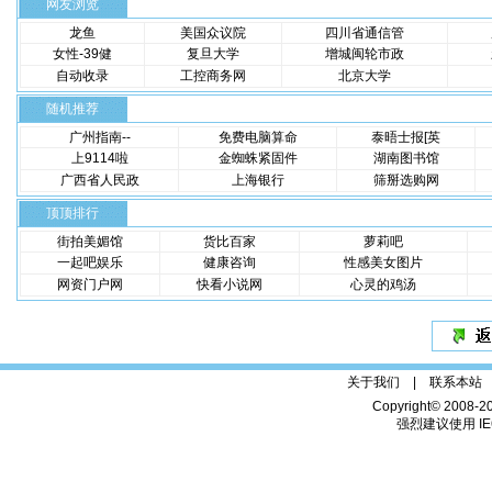
网友浏览
龙鱼
美国众议院
四川省通信管
女性-39健
复旦大学
增城闽轮市政
自动收录
工控商务网
北京大学
随机推荐
广州指南--
免费电脑算命
泰晤士报[英
上9114啦
金蜘蛛紧固件
湖南图书馆
广西省人民政
上海银行
筛掰选购网
顶顶排行
街拍美媚馆
货比百家
萝莉吧
一起吧娱乐
健康咨询
性感美女图片
网资门户网
快看小说网
心灵的鸡汤
关于我们 |
联系本站
Copyright© 2008-2
强烈建议使用 IE6