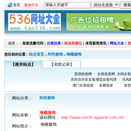
首页
繁体中文
推荐：┊
高速流量代码
┊
分类目录
┊
耐迪斯建站
┊
体育新闻资讯
┊
网址大全
┊
资
站点首页
时尚服饰
海螺服饰
您目前的位置：
→
→
【相关站点】
【浏览记录】
货源批发网
女装批发网
大码女装
衣尚百分百女装
潮流女装代理
乐风
虎门女装批发
女裤批发
发型
网站分类：
时尚服饰
海螺服饰
网站名称：
该站网址：
http://www.conch-apparel.com.cn/
海螺服饰
网站简介：