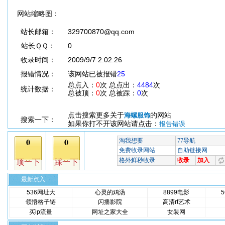
网站缩略图：
站长邮箱：
329700870@qq.com
站长ＱＱ：
0
收录时间：
2009/9/7 2:02:26
报错情况：
该网站已被报错
25
总点入：
0
次 总点出：
4484
次
统计数据：
总被顶：
0
次 总被踩：
0
次
点击搜索更多关于
的网站
海螺服饰
搜索一下：
如果你打不开该网站请点击：
报告错误
最新点入
536网址大
心灵的鸡汤
8899电影
领悟格子链
闪播影院
高清rt艺术
买ip流量
网址之家大全
女装网