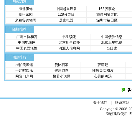
网友浏览
海螺服饰
中国起重设备
168股票论
贵州家园
128分类目
旅游网址导航
米粒谷购物网
居家电器
深圳市福田区
随机推荐
广州市协和高
书生读吧
中国债券信息
中国电表网
北京刑事律师
北京卫星电视
中国表面活性
河源人信息网
当日达
顶顶排行
街拍美媚馆
货比百家
萝莉吧
一起吧娱乐
健康咨询
性感美女图片
网资门户网
快看小说网
心灵的鸡汤
关于我们 |
联系本站
Copyright© 2008-2
强烈建议使用 IE6