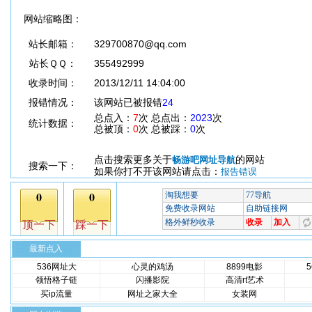
网站缩略图：
站长邮箱：
329700870@qq.com
站长ＱＱ：
355492999
收录时间：
2013/12/11 14:04:00
报错情况：
该网站已被报错
24
总点入：
7
次 总点出：
2023
次
统计数据：
总被顶：
0
次 总被踩：
0
次
点击搜索更多关于
的网站
畅游吧网址导航
搜索一下：
如果你打不开该网站请点击：
报告错误
最新点入
536网址大
心灵的鸡汤
8899电影
领悟格子链
闪播影院
高清rt艺术
买ip流量
网址之家大全
女装网