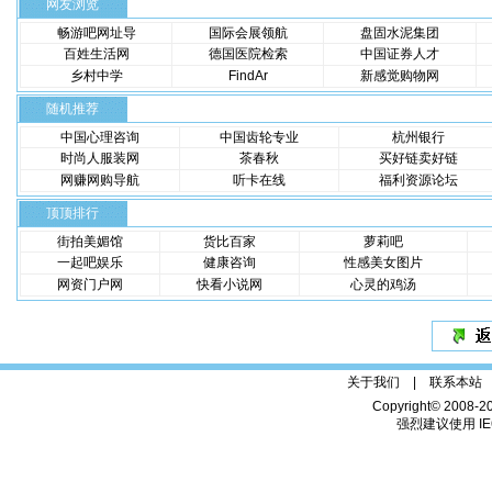
网友浏览
畅游吧网址导
国际会展领航
盘固水泥集团
百姓生活网
德国医院检索
中国证券人才
乡村中学
FindAr
新感觉购物网
随机推荐
中国心理咨询
中国齿轮专业
杭州银行
时尚人服装网
茶春秋
买好链卖好链
网赚网购导航
听卡在线
福利资源论坛
顶顶排行
街拍美媚馆
货比百家
萝莉吧
一起吧娱乐
健康咨询
性感美女图片
网资门户网
快看小说网
心灵的鸡汤
关于我们 |
联系本站
Copyright© 2008-2
强烈建议使用 IE6