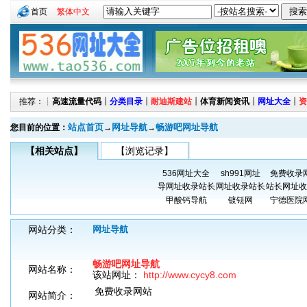
首页
繁体中文
推荐：┊
高速流量代码
┊
分类目录
┊
耐迪斯建站
┊
体育新闻资讯
┊
网址大全
┊
资
站点首页
网址导航
畅游吧网址导航
您目前的位置：
→
→
【相关站点】
【浏览记录】
536网址大全
sh991网址
免费收录
导网址收录站长
网址收录站长
站长网址收
甲酸钙导航
镀铥网
宁德医院
网站分类：
网址导航
畅游吧网址导航
网站名称：
该站网址：
http://www.cycy8.com
免费收录网站
网站简介：