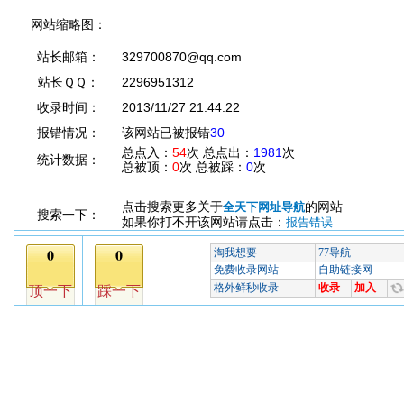
网站缩略图：
站长邮箱：
329700870@qq.com
站长ＱＱ：
2296951312
收录时间：
2013/11/27 21:44:22
报错情况：
该网站已被报错
30
总点入：
54
次 总点出：
1981
次
统计数据：
总被顶：
0
次 总被踩：
0
次
点击搜索更多关于
的网站
全天下网址导航
搜索一下：
如果你打不开该网站请点击：
报告错误