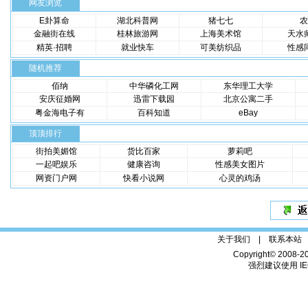
网友浏览
E卦算命
湖北科普网
猪七七
农
金融街在线
桂林旅游网
上海美术馆
天水
精英·招聘
就业快车
可美纺织品
性感
随机推荐
佰纳
中华磷化工网
东华理工大学
安庆征婚网
迅雷下载园
北京公寓二手
粤金海电子有
百科知道
eBay
顶顶排行
街拍美媚馆
货比百家
萝莉吧
一起吧娱乐
健康咨询
性感美女图片
网资门户网
快看小说网
心灵的鸡汤
关于我们 |
联系本站
Copyright© 2008-2
强烈建议使用 IE6