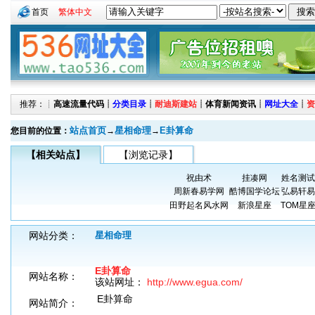
首页
繁体中文
推荐：┊
高速流量代码
┊
分类目录
┊
耐迪斯建站
┊
体育新闻资讯
┊
网址大全
┊
资
站点首页
星相命理
E卦算命
您目前的位置：
→
→
【相关站点】
【浏览记录】
祝由术
挂凑网
姓名测试
周新春易学网
酷博国学论坛
弘易轩易
田野起名风水网
新浪星座
TOM星
网站分类：
星相命理
E卦算命
网站名称：
该站网址：
http://www.egua.com/
E卦算命
网站简介：