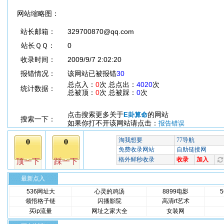
网站缩略图：
站长邮箱：
329700870@qq.com
站长ＱＱ：
0
收录时间：
2009/9/7 2:02:20
报错情况：
该网站已被报错
30
总点入：
0
次 总点出：
4020
次
统计数据：
总被顶：
0
次 总被踩：
0
次
点击搜索更多关于
的网站
E卦算命
搜索一下：
如果你打不开该网站请点击：
报告错误
最新点入
536网址大
心灵的鸡汤
8899电影
领悟格子链
闪播影院
高清rt艺术
买ip流量
网址之家大全
女装网