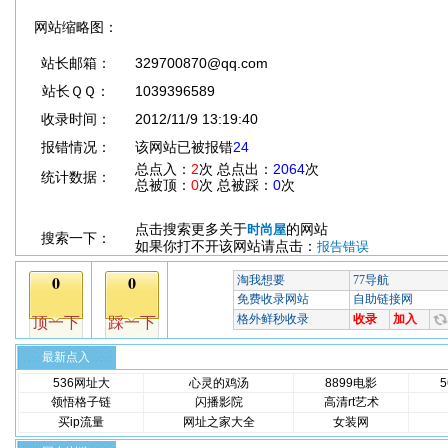
网站缩略图：
站长邮箱：
329700870@qq.com
站长ＱＱ：
1039396589
收录时间：
2012/11/9 13:19:40
报错情况：
该网站已被报错
24
总点入：
2
次 总点出：
2064
次
统计数据：
总被顶：
0
次 总被踩：
0
次
点击搜索更多关于
的网站
时尚屋
搜索一下：
如果你打不开该网站请点击：
报告错误
最新点入
536网址大
心灵的鸡汤
8899电影
领悟格子链
闪播影院
高清rt艺术
买ip流量
网址之家大全
女装网