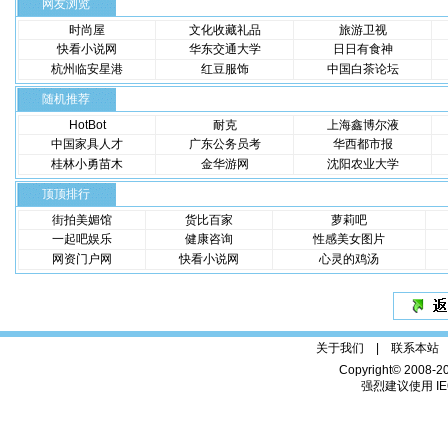
网友浏览
时尚屋
文化收藏礼品
旅游卫视
快看小说网
华东交通大学
日日有食神
杭州临安星港
红豆服饰
中国白茶论坛
随机推荐
HotBot
耐克
上海鑫博尔液
中国家具人才
广东公务员考
华西都市报
桂林小勇苗木
金华游网
沈阳农业大学
顶顶排行
街拍美媚馆
货比百家
萝莉吧
一起吧娱乐
健康咨询
性感美女图片
网资门户网
快看小说网
心灵的鸡汤
关于我们 |
联系本站
Copyright© 2008-2
强烈建议使用 IE6