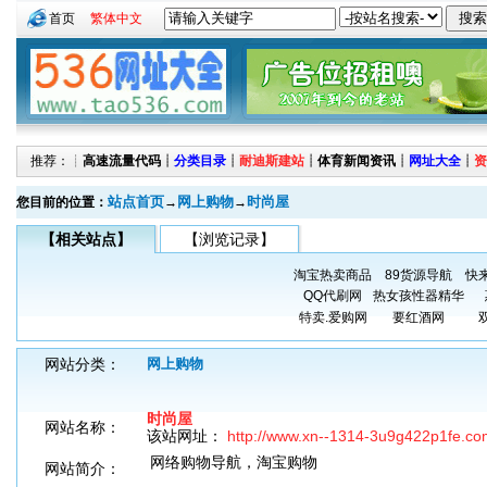
首页
繁体中文
推荐：┊
高速流量代码
┊
分类目录
┊
耐迪斯建站
┊
体育新闻资讯
┊
网址大全
┊
资
站点首页
网上购物
时尚屋
您目前的位置：
→
→
【相关站点】
【浏览记录】
淘宝热卖商品
89货源导航
快
QQ代刷网
热女孩性器精华
特卖.爱购网
要红酒网
网站分类：
网上购物
时尚屋
网站名称：
该站网址：
http://www.xn--1314-3u9g422p1fe.co
网络购物导航，淘宝购物
网站简介：