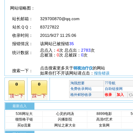
网站缩略图：
站长邮箱：
329700870@qq.com
站长ＱＱ：
83727822
收录时间：
2011/9/27 11:25:06
报错情况：
该网站已被报错
35
总点入：
4
次 总点出：
2783
次
统计数据：
总被顶：
0
次 总被踩：
0
次
点击搜索更多关于
的网站
弱视治疗仪
搜索一下：
如果你打不开该网站请点击：
报告错误
最新点入
536网址大
心灵的鸡汤
8899电影
领悟格子链
闪播影院
高清rt艺术
买ip流量
网址之家大全
女装网