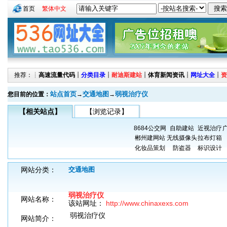
首页
繁体中文
推荐：┊
高速流量代码
┊
分类目录
┊
耐迪斯建站
┊
体育新闻资讯
┊
网址大全
┊
资
站点首页
交通地图
弱视治疗仪
您目前的位置：
→
→
【相关站点】
【浏览记录】
8684公交网
自助建站
近视治疗
郴州建网站
无线摄像头
拉布灯箱
化妆品策划
防盗器
标识设计
网站分类：
交通地图
弱视治疗仪
网站名称：
该站网址：
http://www.chinaxexs.com
弱视治疗仪
网站简介：