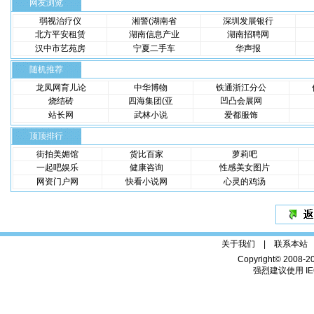
网友浏览
弱视治疗仪
湘警(湖南省
深圳发展银行
北方平安租赁
湖南信息产业
湖南招聘网
汉中市艺苑房
宁夏二手车
华声报
随机推荐
龙凤网育儿论
中华博物
铁通浙江分公
烧结砖
四海集团(亚
凹凸会展网
站长网
武林小说
爱都服饰
顶顶排行
街拍美媚馆
货比百家
萝莉吧
一起吧娱乐
健康咨询
性感美女图片
网资门户网
快看小说网
心灵的鸡汤
关于我们 |
联系本站
Copyright© 2008-2
强烈建议使用 IE6