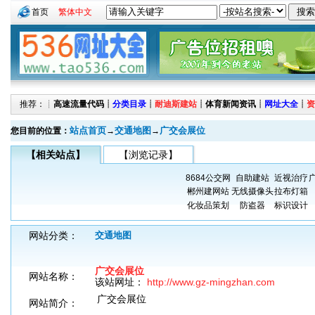
首页
繁体中文
推荐：┊
高速流量代码
┊
分类目录
┊
耐迪斯建站
┊
体育新闻资讯
┊
网址大全
┊
资
站点首页
交通地图
广交会展位
您目前的位置：
→
→
【相关站点】
【浏览记录】
8684公交网
自助建站
近视治疗
郴州建网站
无线摄像头
拉布灯箱
化妆品策划
防盗器
标识设计
网站分类：
交通地图
广交会展位
网站名称：
该站网址：
http://www.gz-mingzhan.com
广交会展位
网站简介：