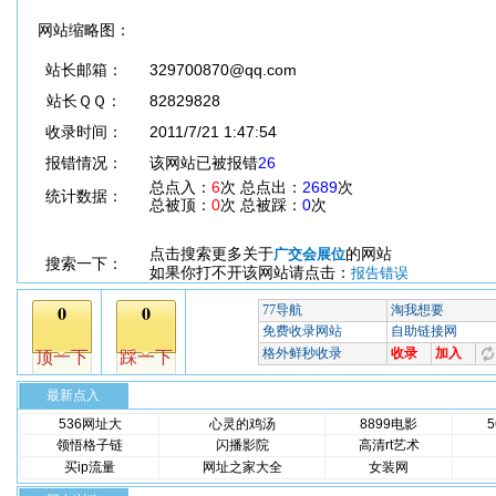
网站缩略图：
站长邮箱：
329700870@qq.com
站长ＱＱ：
82829828
收录时间：
2011/7/21 1:47:54
报错情况：
该网站已被报错
26
总点入：
6
次 总点出：
2689
次
统计数据：
总被顶：
0
次 总被踩：
0
次
点击搜索更多关于
的网站
广交会展位
搜索一下：
如果你打不开该网站请点击：
报告错误
最新点入
536网址大
心灵的鸡汤
8899电影
领悟格子链
闪播影院
高清rt艺术
买ip流量
网址之家大全
女装网