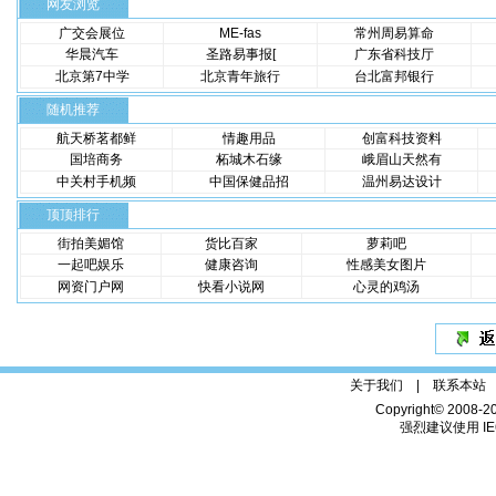
网友浏览
广交会展位
ME-fas
常州周易算命
华晨汽车
圣路易事报[
广东省科技厅
北京第7中学
北京青年旅行
台北富邦银行
随机推荐
航天桥茗都鲜
情趣用品
创富科技资料
国培商务
柘城木石缘
峨眉山天然有
中关村手机频
中国保健品招
温州易达设计
顶顶排行
街拍美媚馆
货比百家
萝莉吧
一起吧娱乐
健康咨询
性感美女图片
网资门户网
快看小说网
心灵的鸡汤
关于我们 |
联系本站
Copyright© 2008-2
强烈建议使用 IE6