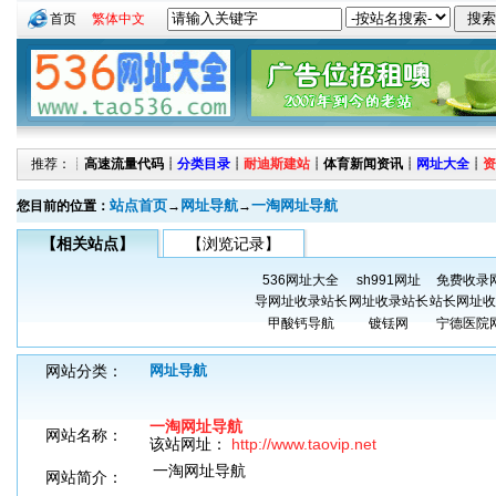
首页
繁体中文
推荐：┊
高速流量代码
┊
分类目录
┊
耐迪斯建站
┊
体育新闻资讯
┊
网址大全
┊
资
站点首页
网址导航
一淘网址导航
您目前的位置：
→
→
【相关站点】
【浏览记录】
536网址大全
sh991网址
免费收录
导网址收录站长
网址收录站长
站长网址收
甲酸钙导航
镀铥网
宁德医院
网站分类：
网址导航
一淘网址导航
网站名称：
该站网址：
http://www.taovip.net
一淘网址导航
网站简介：