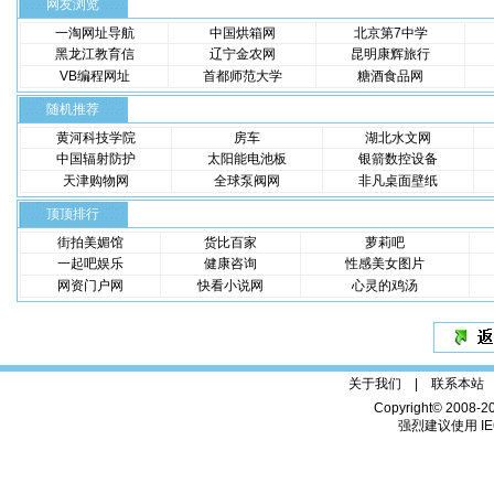
网友浏览
一淘网址导航
中国烘箱网
北京第7中学
黑龙江教育信
辽宁金农网
昆明康辉旅行
VB编程网址
首都师范大学
糖酒食品网
随机推荐
黄河科技学院
房车
湖北水文网
中国辐射防护
太阳能电池板
银箭数控设备
天津购物网
全球泵阀网
非凡桌面壁纸
顶顶排行
街拍美媚馆
货比百家
萝莉吧
一起吧娱乐
健康咨询
性感美女图片
网资门户网
快看小说网
心灵的鸡汤
关于我们 |
联系本站
Copyright© 2008-2
强烈建议使用 IE6