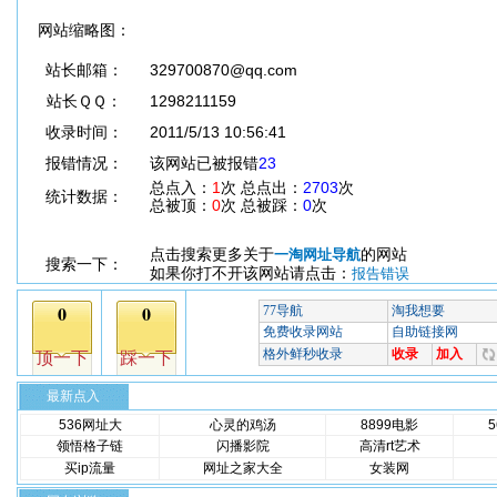
网站缩略图：
站长邮箱：
329700870@qq.com
站长ＱＱ：
1298211159
收录时间：
2011/5/13 10:56:41
报错情况：
该网站已被报错
23
总点入：
1
次 总点出：
2703
次
统计数据：
总被顶：
0
次 总被踩：
0
次
点击搜索更多关于
的网站
一淘网址导航
搜索一下：
如果你打不开该网站请点击：
报告错误
最新点入
536网址大
心灵的鸡汤
8899电影
领悟格子链
闪播影院
高清rt艺术
买ip流量
网址之家大全
女装网