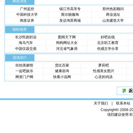
网友浏览
广州监控
镇江市高等专
郑州色彩顾问
中国科技大学
斯尔丽服饰
商业选址
闽发证券
发达淘茶商城
山东建筑大学
随机推荐
长沙民政职业
图闻天下网
好吧在线
海马汽车
狗狗网址大全
北京职工教育
中国仪器交易
河北省气象局
伤感文学分享
顶顶排行
街拍美媚馆
货比百家
萝莉吧
一起吧娱乐
健康咨询
性感美女图片
网资门户网
快看小说网
心灵的鸡汤
关于我们 |
联系本站
Copyright© 2008-2
强烈建议使用 IE6