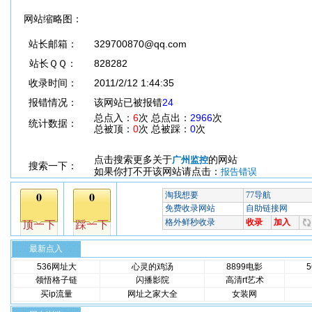
网站缩略图：
站长邮箱：
329700870@qq.com
站长ＱＱ：
828282
收录时间：
2011/2/12 1:44:35
报错情况：
该网站已被报错
24
总点入：
6
次 总点出：
2966
次
统计数据：
总被顶：
0
次 总被踩：
0
次
点击搜索更多关于
的网站
广州监控
搜索一下：
如果你打不开该网站请点击：
报告错误
最新点入
536网址大
心灵的鸡汤
8899电影
领悟格子链
闪播影院
高清rt艺术
买ip流量
网址之家大全
女装网