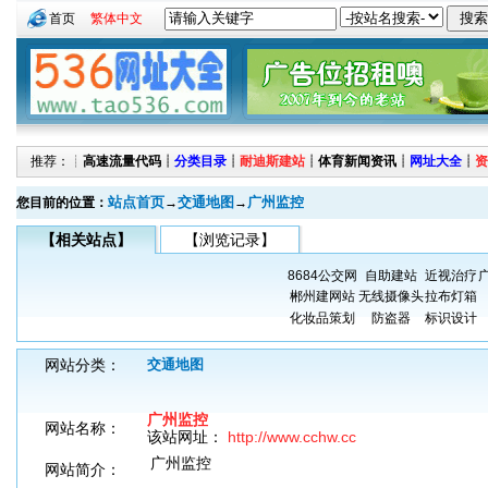
首页
繁体中文
推荐：┊
高速流量代码
┊
分类目录
┊
耐迪斯建站
┊
体育新闻资讯
┊
网址大全
┊
资
站点首页
交通地图
广州监控
您目前的位置：
→
→
【相关站点】
【浏览记录】
8684公交网
自助建站
近视治疗
郴州建网站
无线摄像头
拉布灯箱
化妆品策划
防盗器
标识设计
网站分类：
交通地图
广州监控
网站名称：
该站网址：
http://www.cchw.cc
广州监控
网站简介：