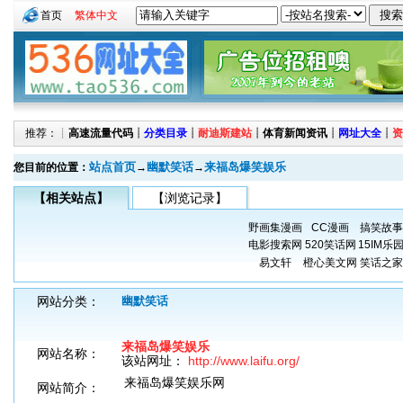
首页
繁体中文
推荐：┊
高速流量代码
┊
分类目录
┊
耐迪斯建站
┊
体育新闻资讯
┊
网址大全
┊
资
站点首页
幽默笑话
来福岛爆笑娱乐
您目前的位置：
→
→
【相关站点】
【浏览记录】
野画集漫画
CC漫画
搞笑故事
电影搜索网
520笑话网
15IM乐
易文轩
橙心美文网
笑话之家
网站分类：
幽默笑话
来福岛爆笑娱乐
网站名称：
该站网址：
http://www.laifu.org/
来福岛爆笑娱乐网
网站简介：