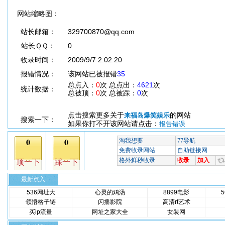
网站缩略图：
站长邮箱：
329700870@qq.com
站长ＱＱ：
0
收录时间：
2009/9/7 2:02:20
报错情况：
该网站已被报错
35
总点入：
0
次 总点出：
4621
次
统计数据：
总被顶：
0
次 总被踩：
0
次
点击搜索更多关于
的网站
来福岛爆笑娱乐
搜索一下：
如果你打不开该网站请点击：
报告错误
最新点入
536网址大
心灵的鸡汤
8899电影
领悟格子链
闪播影院
高清rt艺术
买ip流量
网址之家大全
女装网