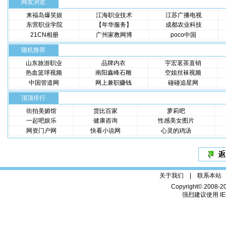
网友浏览
来福岛爆笑娱
江海职业技术
江苏广播电视
东营职业学院
【年华服务】
成都农业科技
21CN相册
广州家教网博
poco中国
随机推荐
山东旅游职业
品牌内衣
宇宏茗茶直销
热血篮球视频
南阳鑫峰石雕
空姐丝袜视频
中国管道网
网上兼职赚钱
碰碰追星网
顶顶排行
街拍美媚馆
货比百家
萝莉吧
一起吧娱乐
健康咨询
性感美女图片
网资门户网
快看小说网
心灵的鸡汤
关于我们 |
联系本站
Copyright© 2008-2
强烈建议使用 IE6