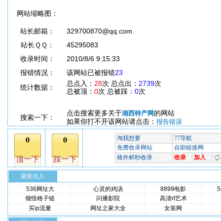
网站缩略图：
站长邮箱：
329700870@qq.com
站长ＱＱ：
45295083
收录时间：
2010/8/6 9:15:33
报错情况：
该网站已被报错
23
总点入：
28
次 总点出：
2739
次
统计数据：
总被顶：
0
次 总被踩：
0
次
点击搜索更多关于
的网站
湘西特产网
搜索一下：
如果你打不开该网站请点击：
报告错误
最新点入
536网址大
心灵的鸡汤
8899电影
领悟格子链
闪播影院
高清rt艺术
买ip流量
网址之家大全
女装网