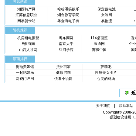
网友浏览
湘西特产网
哈哈瀑笑娱乐
保定蓄电池
江苏信息职业
烟台教育学院
女装网
网易贺卡站
粤金海电子有
易物流
随机推荐
机房断电报警
粤东商网
114桌面壁
香
E假海南
南京大学
医通网
企
山西人才网
红河学院
赛狐中国
国
顶顶排行
街拍美媚馆
货比百家
萝莉吧
一起吧娱乐
健康咨询
性感美女图片
网资门户网
快看小说网
心灵的鸡汤
关于我们 |
联系本站
Copyright© 2008-2
强烈建议使用 IE6