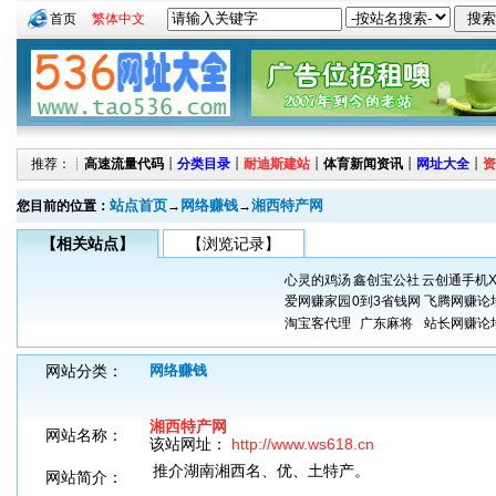
首页
繁体中文
推荐：┊
高速流量代码
┊
分类目录
┊
耐迪斯建站
┊
体育新闻资讯
┊
网址大全
┊
资
站点首页
网络赚钱
湘西特产网
您目前的位置：
→
→
【相关站点】
【浏览记录】
心灵的鸡汤
鑫创宝公社
云创通手机X
爱网赚家园
0到3省钱网
飞腾网赚论
淘宝客代理
广东麻将
站长网赚论
网站分类：
网络赚钱
湘西特产网
网站名称：
该站网址：
http://www.ws618.cn
推介湖南湘西名、优、土特产。
网站简介：