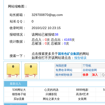
网站缩略图：
站长邮箱：
329700870@qq.com
站长ＱＱ：
0
收录时间：
2010/1/22 10:23:15
报错情况：
该网站已被报错
38
总点入：
0
次 总点出：
4169
次
统计数据：
总被顶：
0
次 总被踩：
0
次
点击搜索更多关于
的网站
国有色矿业集团
搜索一下：
如果你打不开该网站请点击：
报告错误
最新点入
536网址大
心灵的鸡汤
8899电影
领悟格子链
闪播影院
高清rt艺术
买ip流量
网址之家大全
女装网