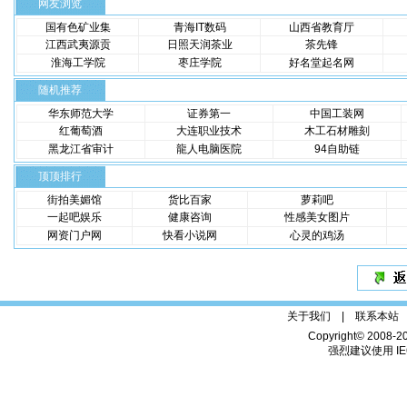
网友浏览
国有色矿业集
青海IT数码
山西省教育厅
江西武夷源贡
日照天润茶业
茶先锋
淮海工学院
枣庄学院
好名堂起名网
随机推荐
华东师范大学
证券第一
中国工装网
红葡萄酒
大连职业技术
木工石材雕刻
黑龙江省审计
龍人电脑医院
94自助链
顶顶排行
街拍美媚馆
货比百家
萝莉吧
一起吧娱乐
健康咨询
性感美女图片
网资门户网
快看小说网
心灵的鸡汤
关于我们 |
联系本站
Copyright© 2008-2
强烈建议使用 IE6