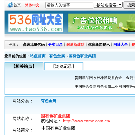
首页
繁体中文
推荐：┊
高速流量代码
┊
分类目录
┊
耐迪斯建站
┊
体育新闻资讯
┊
网址大全
┊
资
站点首页
有色金属
国有色矿业集团
您目前的位置：
→
→
【相关站点】
【浏览记录】
贵阳废品回收
长株潭硬质合金
金属
中国铁合金网
有色金属工业网
国有色
网站分类：
有色金属
国有色矿业集团
网站名称：
该站网址：
http://www.cnmc.com.cn/
中国有色矿业集团
网站简介：